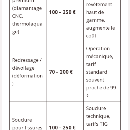
premium
revêtement
(diamantage
100 – 250 €
haut de
CNC,
gamme,
thermolaqua
augmente le
ge)
coût.
Opération
mécanique,
Redressage /
tarif
dévoilage
70 – 200 €
standard
(déformation
souvent
)
proche de 99
€.
Soudure
technique,
Soudure
tarifs TIG
pour fissures
100 – 250 €