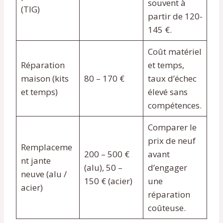
souvent à
(TIG)
partir de 120-
145 €.
Coût matériel
Réparation
et temps,
maison (kits
80 – 170 €
taux d’échec
et temps)
élevé sans
compétences.
Comparer le
prix de neuf
Remplaceme
200 – 500 €
avant
nt jante
(alu), 50 –
d’engager
neuve (alu /
150 € (acier)
une
acier)
réparation
coûteuse.