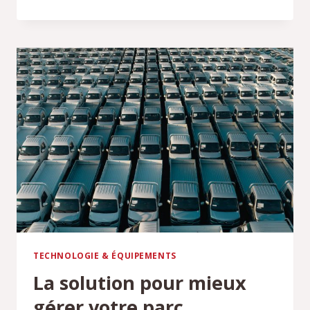
DE
STATIONNEMENT
POUR
VOITURE
:
BIEN
L’INSTALLER
TECHNOLOGIE & ÉQUIPEMENTS
La solution pour mieux
gérer votre parc