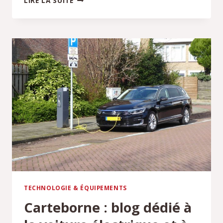
LIRE LA SUITE
PICK-
UP
:
COMMENT
BIEN
CHOISIR
TECHNOLOGIE & ÉQUIPEMENTS
Carteborne : blog dédié à