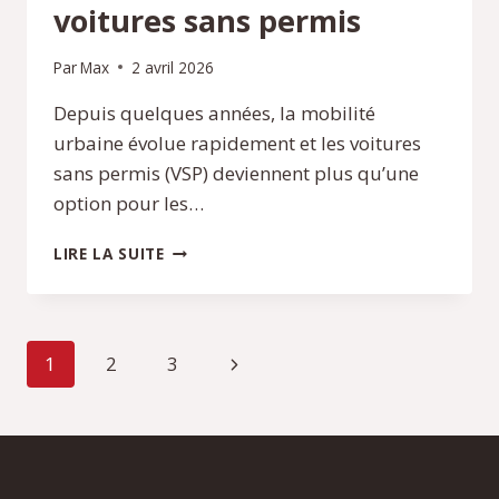
voitures sans permis
Par
Max
2 avril 2026
Depuis quelques années, la mobilité
urbaine évolue rapidement et les voitures
sans permis (VSP) deviennent plus qu’une
option pour les…
INNOVATIONS-
LIRE LA SUITE
TRANSPORTS.FR
:
NOUVEAUTÉS
ET
Navigation
Page
1
2
3
INNOVATIONS
SUR
de
suivante
LES
VOITURES
page
SANS
PERMIS