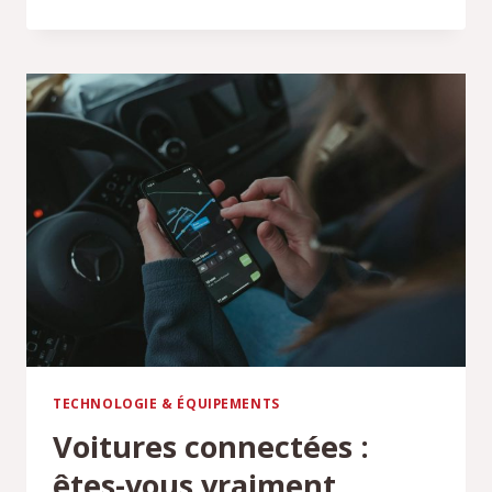
DRAISIENNE
ÉLECTRIQUE
:
UNE
NOUVELLE
FAÇON
DE
SE
DÉPLACER
TECHNOLOGIE & ÉQUIPEMENTS
Voitures connectées :
êtes-vous vraiment