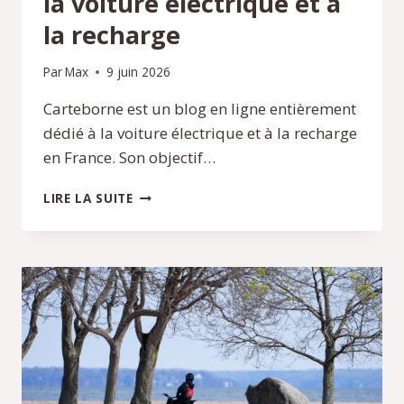
la voiture électrique et à
la recharge
Par
Max
9 juin 2026
Carteborne est un blog en ligne entièrement
dédié à la voiture électrique et à la recharge
en France. Son objectif…
CARTEBORNE
LIRE LA SUITE
:
BLOG
DÉDIÉ
À
LA
VOITURE
ÉLECTRIQUE
ET
À
LA
RECHARGE