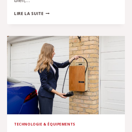
bien,…
CALCULATEUR
LIRE LA SUITE
ET
POMPE
ABS
:
CHOISIR
DES
PIÈCES
ÉLECTRONIQUES
COMPATIBLES
TECHNOLOGIE & ÉQUIPEMENTS