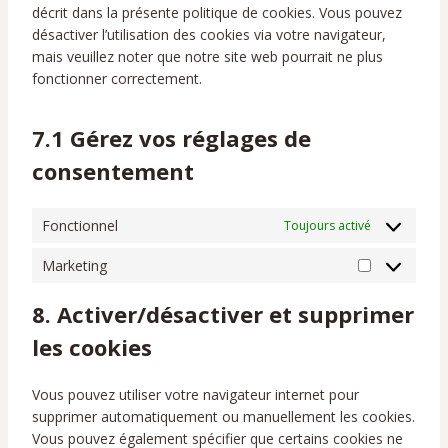
décrit dans la présente politique de cookies. Vous pouvez
e
v
désactiver l’utilisation des cookies via votre navigateur,
r
i
mais veuillez noter que notre site web pourrait ne plus
v
c
fonctionner correctement.
i
e
c
y
e
o
7.1 Gérez vos réglages de
d
u
consentement
i
t
v
u
e
b
Fonctionnel
Toujours activé
r
e
s
Marketing
M
a
8. Activer/désactiver et supprimer
r
k
les cookies
e
t
Vous pouvez utiliser votre navigateur internet pour
i
supprimer automatiquement ou manuellement les cookies.
n
Vous pouvez également spécifier que certains cookies ne