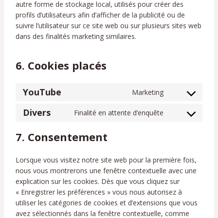
autre forme de stockage local, utilisés pour créer des
profils d’utilisateurs afin d’afficher de la publicité ou de
suivre l’utilisateur sur ce site web ou sur plusieurs sites web
dans des finalités marketing similaires.
6. Cookies placés
YouTube
Marketing
C
o
Divers
Finalité en attente d’enquête
C
n
o
s
7. Consentement
n
e
s
n
Lorsque vous visitez notre site web pour la première fois,
e
t
nous vous montrerons une fenêtre contextuelle avec une
n
t
explication sur les cookies. Dès que vous cliquez sur
t
o
« Enregistrer les préférences » vous nous autorisez à
t
s
utiliser les catégories de cookies et d’extensions que vous
o
e
avez sélectionnés dans la fenêtre contextuelle, comme
s
r