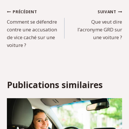
Navigation
PRÉCÉDENT
SUIVANT
Comment se défendre
Que veut dire
de
contre une accusation
l’acronyme GRD sur
l’article
de vice caché sur une
une voiture​ ?
voiture ?
Publications similaires