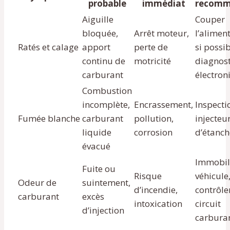
probable
immédiat
recomm
Aiguille
Couper
bloquée,
Arrêt moteur,
l’alimen
Ratés et calage
apport
perte de
si possib
continu de
motricité
diagnost
carburant
électron
Combustion
incomplète,
Encrassement,
Inspecti
Fumée blanche
carburant
pollution,
injecteur
liquide
corrosion
d’étanch
évacué
Immobili
Fuite ou
Risque
véhicule
Odeur de
suintement,
d’incendie,
contrôle
carburant
excès
intoxication
circuit
d’injection
carbura