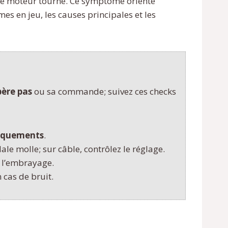
e le moteur tourne. Ce symptôme oriente
es en jeu, les causes principales et les
bère pas
ou sa commande; suivez ces checks
raquements
.
ale molle; sur câble, contrôlez le réglage.
s l’embrayage.
 cas de bruit.