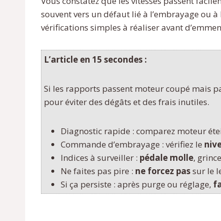
Vous constatez que les vitesses passent facile
souvent vers un défaut lié à l’embrayage ou à l
vérifications simples à réaliser avant d’emmene
L’article en 15 secondes :
Si les rapports passent moteur coupé mais pa
pour éviter des dégâts et des frais inutiles.
Diagnostic rapide : comparez moteur éte
Commande d’embrayage : vérifiez le
niv
Indices à surveiller :
pédale molle
, grinc
Ne faites pas pire :
ne forcez pas
sur le l
Si ça persiste : après purge ou réglage,
f