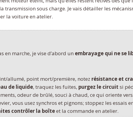
ment moteur éteint, mais qu’elles restent rétives dès qu
a transmission sous charge. Je vais détailler les mécanism
r la voiture en atelier.
s en marche, je vise d’abord un
embrayage qui ne se li
int/allumé, point mort/première, notez
résistance et c
eau de liquide
, traquez les fuites,
purgez le circuit
si péd
ements, odeur de brûlé, souci à chaud, ce qui oriente ver
evier, vous usez synchros et pignons; stoppez les essais en
aites contrôler la boîte
et la commande en atelier.