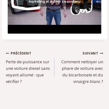
marketing et activer ce contenu
Navigation
PRÉCÉDENT
SUIVANT
Perte de puissance sur
Comment nettoyer un
de
une voiture diesel sans
phare de voiture avec
l’article
voyant allumé : que
du bicarbonate et du
vérifier ?
vinaigre blanc ?