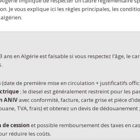
 Algérie implique de respecter un cadre réglementaire sp
n. Je vous explique ici les règles principales, les conditi
algérien.
ns en Algérie est faisable si vous respectez l’âge, le carb
s.
s
(date de première mise en circulation + justificatifs offici
ctrique
; le diesel est généralement restreint pour les par
on ANIV
avec conformité, facture, carte grise et pièce d’ide
ouane, TVA, frais) et obtenez un devis de dédouanement ; 
n de cession
et possible remboursement des taxes en cas d
ur réduire les coûts.