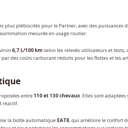
i
es plus plébiscités pour le Partner, avec des puissances 
onsommation mesurée en usage routier.
nviron
6,7 L/100 km
selon les relevés utilisateurs et tests,
ar des coûts carburant réduits pour les flottes et les ar
tique
proposées entre
110 et 130 chevaux
. Elles sont adaptées 
 réactif.
ose la boîte automatique
EAT8
, qui améliore le confort 
ucteur et peut optimiser les consommations sur certains tr