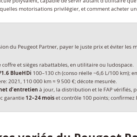
le polyvalent, capable de servir autant d’utilitaire que d
s, quelles motorisations privilégier, et comment acheter u
on du Peugeot Partner, payer le juste prix et éviter les 
 coffre et sièges rabattables, en utilitaire ou ludospace.
/1.6 BlueHDi
100–130 ch (conso réelle ~6,6 L/100 km); en 
ère: 2021, 110 000 km ≈ 9 500 €; décote mesurée.
net d’entretien
à jour, la distribution et le FAP vérifiés, 
ec garantie
12–24 mois
et contrôle 100 points; confirmez