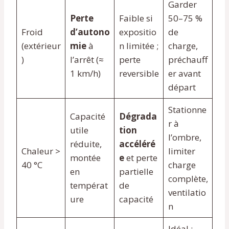
Garder
Perte
Faible si
50–75 %
Froid
d’autono
expositio
de
(extérieur
mie
à
n limitée ;
charge,
)
l’arrêt (≈
perte
préchauff
1 km/h)
reversible
er avant
départ
Stationne
Capacité
Dégrada
r à
utile
tion
l’ombre,
réduite,
accéléré
Chaleur >
limiter
montée
e
et perte
40 °C
charge
en
partielle
complète,
températ
de
ventilatio
ure
capacité
n
Idéal :