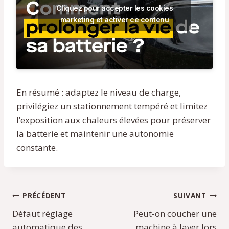
Cliquez pour accepter les cookies
marketing et activer ce contenu
En résumé : adaptez le niveau de charge,
privilégiez un stationnement tempéré et limitez
l’exposition aux chaleurs élevées pour préserver
la batterie et maintenir une autonomie
constante.
Navigation
PRÉCÉDENT
SUIVANT
Défaut réglage
Peut-on coucher une
de
automatique des
machine à laver lors