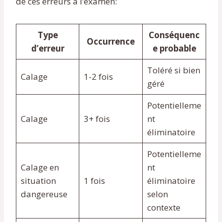
de ces erreurs à l’examen:
Type
Conséquenc
Occurrence
d’erreur
e probable
Toléré si bien
Calage
1-2 fois
géré
Potentielleme
Calage
3+ fois
nt
éliminatoire
Potentielleme
Calage en
nt
situation
1 fois
éliminatoire
dangereuse
selon
contexte