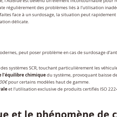
e, l’AdBlue est devenu un élément incontournable pour
tate régulièrement des problèmes liés à l’utilisation inad
s faites face à un surdosage, la situation peut rapideme
ation délicate.
modernes, peut poser problème en cas de surdosage d’anti-
es systèmes SCR, touchant particulièrement les véhicules
 l’équilibre chimique
du système, provoquant baisse de 
000€
pour certains modèles haut de gamme.
rale
et l’utilisation exclusive de produits certifiés ISO 222
e et le phénomène de cr