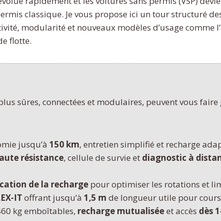
volue rapidement et les voitures sans permis (VSP) devi
ermis classique. Je vous propose ici un tour structuré de
ctivité, modularité et nouveaux modèles d’usage comme l’
e flotte.
plus sûres, connectées et modulaires, peuvent vous faire
nomie jusqu’à
150 km
, entretien simplifié et recharge ada
haute résistance
, cellule de survie et
diagnostic à dista
ication de la recharge
pour optimiser les rotations et lim
EX-IT
offrant jusqu’à
1,5 m
de longueur utile pour course
 460 kg emboîtables,
recharge mutualisée
et accès
dès 1