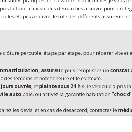
questions pratiques et d’assurance auxquelles je vous p
 pris la fuite, il existe des démarches à suivre pour pro
ci les étapes à suivre, le rôle des différents assureurs et
lôture percutée, étape par étape, pour réparer vite et a
immatriculation, assureur
, puis remplissez un
constat
z des témoins et notez l’heure et le contexte.
 jours ouvrés
, et
plainte sous 24 h
si le véhicule a pris la
vile auto
paie, ou activez la garantie habitation
“choc d’
arez les devis, et en cas de désaccord, contactez le
média