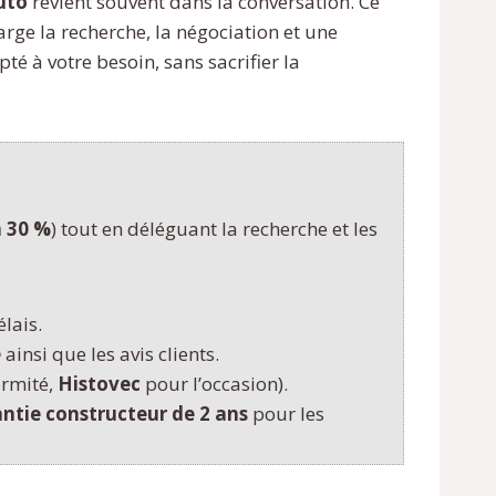
uto
revient souvent dans la conversation. Ce
rge la recherche, la négociation et une
é à votre besoin, sans sacrifier la
à 30 %
) tout en déléguant la recherche et les
élais.
e
ainsi que les avis clients.
ormité,
Histovec
pour l’occasion).
ntie constructeur de 2 ans
pour les