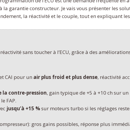
ogrammation de l’ECU est une demande fréquente en atel
à la garantie constructeur. Je vais vous présenter les s
dement, la réactivité et le couple, tout en expliquant les 
éactivité sans toucher à l’ECU, grâce à des amélioratio
 et CAI pour un
air plus froid et plus dense
, réactivité ac
 la contre-pression
, gain typique de +5 à +10 ch sur u
 le FAP.
vec
jusqu’à +15 %
sur moteurs turbo si les réglages resten
ompresseur): gros gains possibles, réponse plus immédi