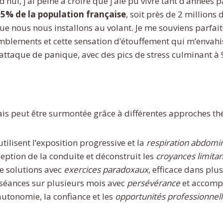
ui, j’ai peine à croire que j’aie pu vivre tant d’années p
5% de la population française
, soit près de 2 millions
que nous nous installons au volant. Je me souviens parfa
remblements et cette sensation d’étouffement qui m’envah
 attaque de panique, avec des pics de stress culminant à 9 
s peut être surmontée grâce à différentes approches th
utilisent l’exposition progressive et la
respiration abdomi
ception de la conduite et déconstruit les
croyances limita
e solutions avec
exercices paradoxaux
, efficace dans plu
 séances sur plusieurs mois avec
persévérance
et accomp
autonomie, la confiance et les
opportunités professionnel