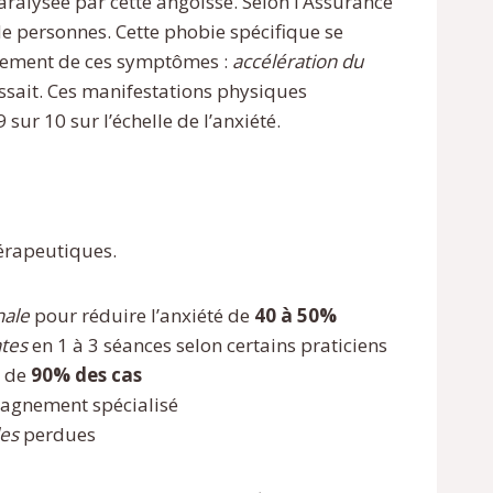
aralysée par cette angoisse. Selon l’Assurance
 de personnes. Cette phobie spécifique se
itement de ces symptômes :
accélération du
issait. Ces manifestations physiques
sur 10 sur l’échelle de l’anxiété.
érapeutiques.
nale
pour réduire l’anxiété de
40 à 50%
ntes
en 1 à 3 séances selon certains praticiens
s de
90% des cas
agnement spécialisé
les
perdues