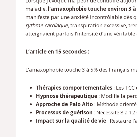
Lorsque j’évoque ma peur de conduire aujourd’h
maladie,
l’amaxophobie touche environ 3 à 
manifeste par une anxiété incontrôlable dès 
rythme cardiaque
, transpiration excessive, t
atteignaient parfois l’intensité d’une véritable
L’article en 15 secondes :
L’amaxophobie touche 3 à 5% des Français mai
Thérapies comportementales
: Les TCC 
Hypnose thérapeutique
: Modifie la per
Approche de Palo Alto
: Méthode orienté
Processus de guérison
: Nécessite 8 à 12
Impact sur la qualité de vie
: Restaure l’