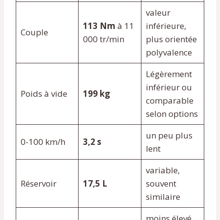
valeur
113 Nm
à 11
inférieure,
Couple
000 tr/min
plus orientée
polyvalence
Légèrement
inférieur ou
Poids à vide
199 kg
comparable
selon options
un peu plus
0-100 km/h
3,2 s
lent
variable,
Réservoir
17,5 L
souvent
similaire
moins élevé