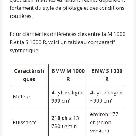
fortement du style de pilotage et des conditions
routières.
Pour clarifier les différences clés entre la M 1000
R et la S 1000 R, voici un tableau comparatif
synthétique.
Caractéristi
BMW M 1000
BMW S 1000
ques
R
R
4 cyl. en ligne,
4 cyl. en ligne,
Moteur
999 cm³
~999 cm³
environ 177
210 ch
à 13
Puissance
ch (selon
750 tr/min
version)