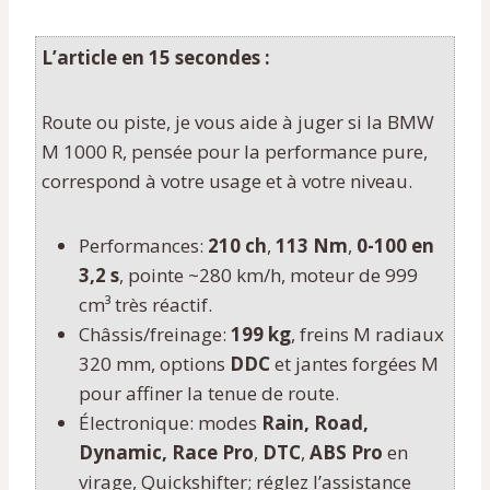
L’article en 15 secondes :
Route ou piste, je vous aide à juger si la BMW
M 1000 R, pensée pour la performance pure,
correspond à votre usage et à votre niveau.
Performances:
210 ch
,
113 Nm
,
0-100 en
3,2 s
, pointe ~280 km/h, moteur de 999
cm³ très réactif.
Châssis/freinage:
199 kg
, freins M radiaux
320 mm, options
DDC
et jantes forgées M
pour affiner la tenue de route.
Électronique: modes
Rain, Road,
Dynamic, Race Pro
,
DTC
,
ABS Pro
en
virage, Quickshifter; réglez l’assistance