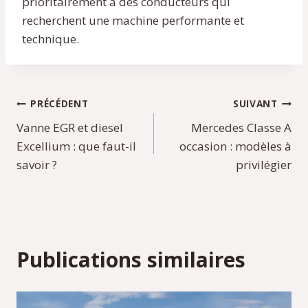
prioritairement à des conducteurs qui
recherchent une machine performante et
technique.
Navigation
PRÉCÉDENT
SUIVANT
Vanne EGR et diesel
Mercedes Classe A
de
Excellium : que faut-il
occasion : modèles à
l’article
savoir ?
privilégier
Publications similaires