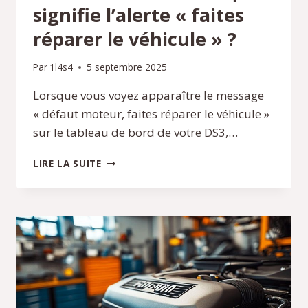
signifie l’alerte « faites
réparer le véhicule » ?
Par
1l4s4
5 septembre 2025
Lorsque vous voyez apparaître le message
« défaut moteur, faites réparer le véhicule »
sur le tableau de bord de votre DS3,…
DÉFAUT
LIRE LA SUITE
MOTEUR
DS3
:
QUE
SIGNIFIE
L’ALERTE
« FAITES
RÉPARER
LE
VÉHICULE »