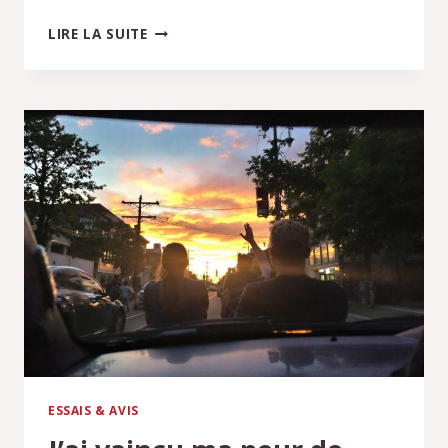
REMORQUE
LIRE LA SUITE
DOLLY
:
EST-
CE
VRAIMENT
INTERDIT
EN
FRANCE
?
ESSAIS & AVIS