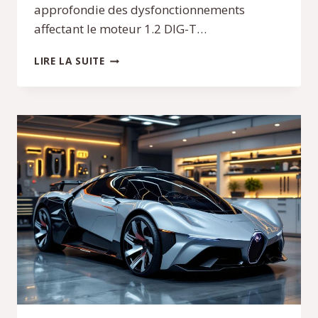
approfondie des dysfonctionnements
affectant le moteur 1.2 DIG-T…
PROBLÈME
LIRE LA SUITE
MOTEUR
SUR
NISSAN
QASHQAI
1.2
DIG-
T
115
:
CAUSES
ET
SOLUTIONS
POSSIBLES