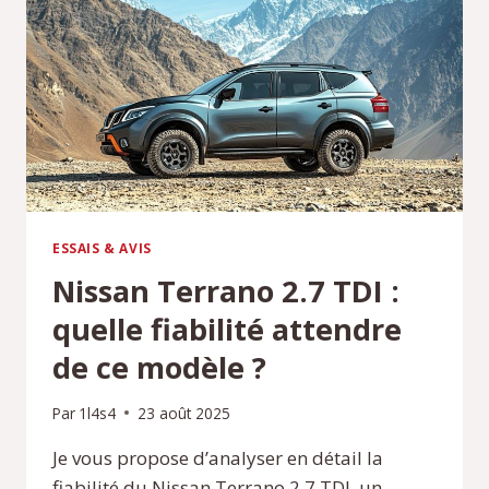
L’ESSIEU
:
DIFFÉRENCES
ET
USAGES
ESSAIS & AVIS
Nissan Terrano 2.7 TDI :
quelle fiabilité attendre
de ce modèle ?
Par
1l4s4
23 août 2025
Je vous propose d’analyser en détail la
fiabilité du Nissan Terrano 2.7 TDI, un