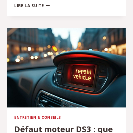
NE
LIRE LA SUITE
PAS
PAYER
SYNERGIE
EURODATACAR
:
EST-
CE
POSSIBLE
?
ENTRETIEN & CONSEILS
Défaut moteur DS3 : que