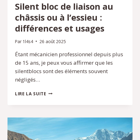
Silent bloc de liaison au
châssis ou à l’essieu :
différences et usages
Par
1l4s4
26 août 2025
Étant mécanicien professionnel depuis plus
de 15 ans, je peux vous affirmer que les
silentblocs sont des éléments souvent
négligés…
SILENT
LIRE LA SUITE
BLOC
DE
LIAISON
AU
CHÂSSIS
OU
À