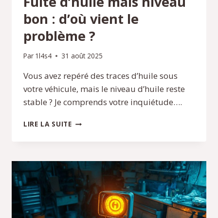
Fuite d’huile mais niveau
bon : d’où vient le
problème ?
Par
1l4s4
31 août 2025
Vous avez repéré des traces d’huile sous
votre véhicule, mais le niveau d’huile reste
stable ? Je comprends votre inquiétude….
FUITE
LIRE LA SUITE
D’HUILE
MAIS
NIVEAU
BON
:
D’OÙ
VIENT
LE
PROBLÈME