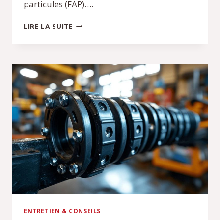
particules (FAP)….
RISQUE
LIRE LA SUITE
DE
COLMATAGE
FILTRE
À
PARTICULES
308
:
SIGNES
À
SURVEILLER
ENTRETIEN & CONSEILS