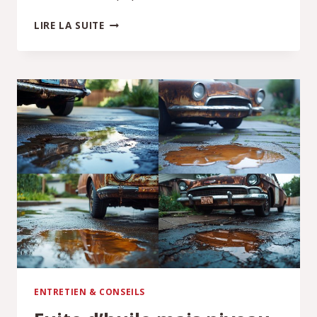
FIABILITÉ
LIRE LA SUITE
MOTEUR
2.0
BITDI
180
:
POINTS
DE
VIGILANCE
À
VÉRIFIER
ENTRETIEN & CONSEILS