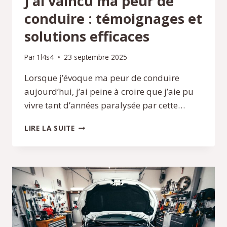
J’ai vaincu ma peur de
conduire : témoignages et
solutions efficaces
Par
1l4s4
23 septembre 2025
Lorsque j’évoque ma peur de conduire
aujourd’hui, j’ai peine à croire que j’aie pu
vivre tant d’années paralysée par cette…
J’AI
LIRE LA SUITE
VAINCU
MA
PEUR
DE
CONDUIRE
:
TÉMOIGNAGES
ET
SOLUTIONS