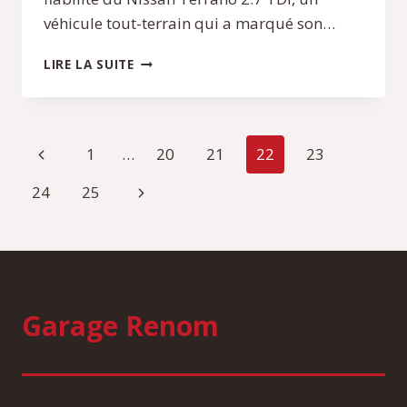
véhicule tout-terrain qui a marqué son…
NISSAN
LIRE LA SUITE
TERRANO
2.7
TDI
:
Navigation
Page
1
…
20
21
22
23
QUELLE
FIABILITÉ
de
précédente
Page
24
25
ATTENDRE
DE
suivante
page
CE
MODÈLE
?
Garage Renom