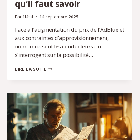
qu’il faut savoir
Par
1l4s4
14 septembre 2025
Face à l’augmentation du prix de l’AdBlue et
aux contraintes d’approvisionnement,
nombreux sont les conducteurs qui
s’interrogent sur la possibilité…
REMPLACER
LIRE LA SUITE
L’ADBLUE
PAR
DE
L’EAU
DÉMINÉRALISÉE
:
CE
QU’IL
FAUT
SAVOIR