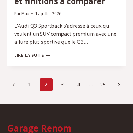
et finitions à comparer
Par
Max
17 juillet 2026
L’Audi Q3 Sportback s’adresse à ceux qui
veulent un SUV compact premium avec une
allure plus sportive que le Q3…
AUDI
LIRE LA SUITE
Q3
SPORTBACK
:
PRIX
Navigation
Page
Page
1
2
3
4
…
25
ET
FINITIONS
de
précédente
suivan
À
COMPARER
page
Garage Renom