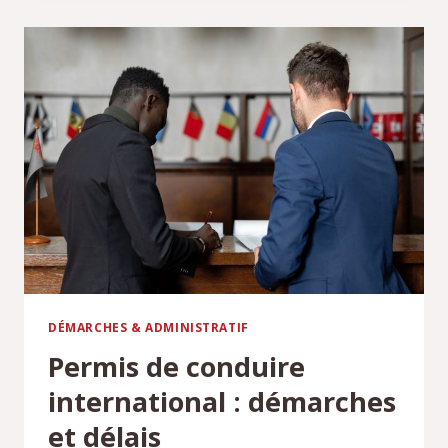
PRIX,
COFFRE
ET
HABITABILITÉ
DE
LA
BERLINE
DÉMARCHES & ADMINISTRATIF
Permis de conduire
international : démarches
et délais