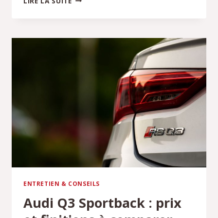
LIRE LA SUITE
MOTORISATION
CHOISIR
POUR
UNE
UTILISATION
MAJORITAIREMENT
URBAINE
?
ENTRETIEN & CONSEILS
Audi Q3 Sportback : prix