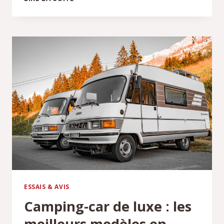
DU
TABLEAU
DE
BORD
DE
LA
DS3
:
QUE
SIGNIFIE-
T-
IL
?
ESSAIS & AVIS
Camping-car de luxe : les
meilleurs modèles en