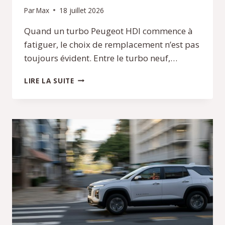
Par
Max
18 juillet 2026
Quand un turbo Peugeot HDI commence à
fatiguer, le choix de remplacement n’est pas
toujours évident. Entre le turbo neuf,…
TURBO
LIRE LA SUITE
PEUGEOT
HDI
:
NEUF,
ÉCHANGE
STANDARD
OU
RECONDITIONNÉ,
QUE
CHOISIR
?